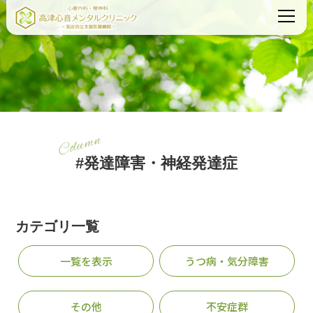
Column
#発達障害・神経発達症
カテゴリ一覧
一覧を表示
うつ病・気分障害
その他
不安症群