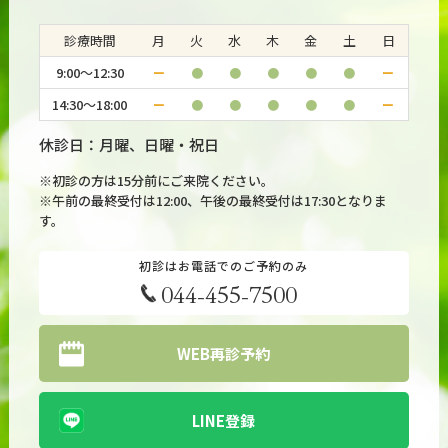
診療時間
月
火
水
木
金
土
日
9:00～12:30
ー
●
●
●
●
●
ー
14:30～18:00
ー
●
●
●
●
●
ー
休診日：月曜、日曜・祝日
※初診の方は15分前にご来院ください。
※午前の最終受付は12:00、午後の最終受付は17:30となりま
す。
初診はお電話でのご予約のみ
044-455-7500
WEB再診予約
LINE登録