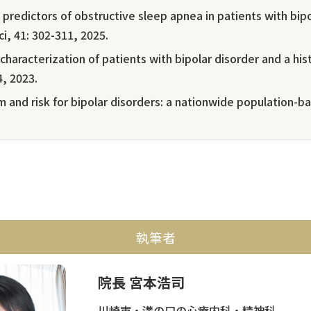
 predictors of obstructive sleep apnea in patients with bip
i, 41: 302-311, 2025.
characterization of patients with bipolar disorder and a hi
4, 2023.
m and risk for bipolar disorders: a nationwide population-
執筆者
院長 宮本浩司
川崎市・溝の口の心療内科・精神科