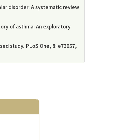
olar disorder: A systematic review
story of asthma: An exploratory
based study. PLoS One, 8: e73057,