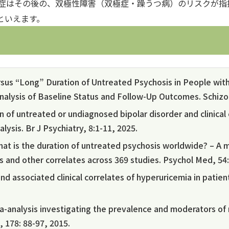
症はその後の、双極性障害（双極症・躁うつ病）のリスクが指
といえます。
rsus “Long” Duration of Untreated Psychosis in People with
lysis of Baseline Status and Follow-Up Outcomes. Schizop
n of untreated or undiagnosed bipolar disorder and clinical
ysis. Br J Psychiatry, 8:1-11, 2025.
What is the duration of untreated psychosis worldwide? – A
 and other correlates across 369 studies. Psychol Med, 54:
nd associated clinical correlates of hyperuricemia in patien
-analysis investigating the prevalence and moderators of
, 178: 88-97, 2015.