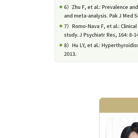
6）Zhu F, et al.: Prevalence and
and meta-analysis. Pak J Med Sc
7）Romo-Nava F, et al.: Clinical 
study. J Psychiatr Res, 164: 8-1
8）Hu LY, et al.: Hyperthyroidis
2013.