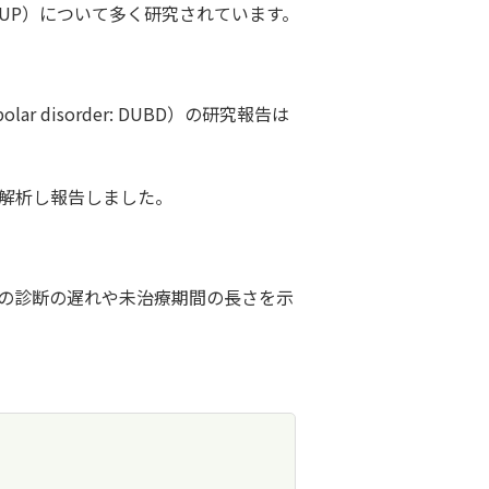
is: DUP）について多く研究されています。
lar disorder: DUBD）の研究報告は
いて解析し報告しました。
）の診断の遅れや未治療期間の長さを示