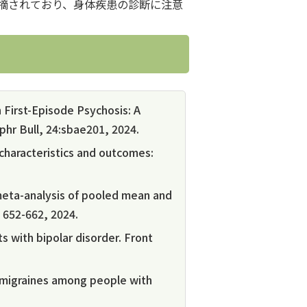
摘されており、身体疾患の診断に注意
 First-Episode Psychosis: A
hr Bull, 24:sbae201, 2024.
 characteristics and outcomes:
 meta-analysis of pooled mean and
 652-662, 2024.
ts with bipolar disorder. Front
 migraines among people with