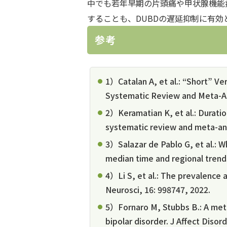
中でも若年早期の片頭痛や甲状腺機能
することも、DUBDの遅延抑制に有効
参考
1）Catalan A, et al.: “Short” Ve
Systematic Review and Meta-Ana
2）Keramatian K, et al.: Duratio
systematic review and meta-anal
3）Salazar de Pablo G, et al.: 
median time and regional trends
4）Li S, et al.: The prevalence a
Neurosci, 16: 998747, 2022.
5）Fornaro M, Stubbs B.: A meta
bipolar disorder. J Affect Disord