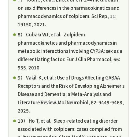
on sex differences in the pharmacokinetics and
pharmacodynamics of zolpidem. Sci Rep, 11:
19150, 2021.
8） Cubała WJ, et al.: Zolpidem
pharmacokinetics and pharmacodynamics in
metabolic interactions involving CYP3A: sex as a
differentiating factor. Eur J Clin Pharmacol, 66:
955, 2010.
9） Vakili K, et al.: Use of Drugs Affecting GABAA
Receptors and the Risk of Developing Alzheimer’s
Disease and Dementia: a Meta-Analysis and
Literature Review. Mol Neurobiol, 62: 9449-9468,
2025.
10） Ho T, et al.; Sleep-related eating disorder
associated with zolpidem: cases compiled from