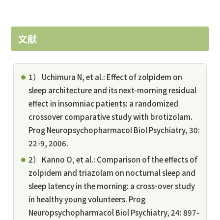
文献
1） Uchimura N, et al.: Effect of zolpidem on
sleep architecture and its next-morning residual
effect in insomniac patients: a randomized
crossover comparative study with brotizolam.
Prog Neuropsychopharmacol Biol Psychiatry, 30:
22-9, 2006.
2） Kanno O, et al.: Comparison of the effects of
zolpidem and triazolam on nocturnal sleep and
sleep latency in the morning: a cross-over study
in healthy young volunteers. Prog
Neuropsychopharmacol Biol Psychiatry, 24: 897-