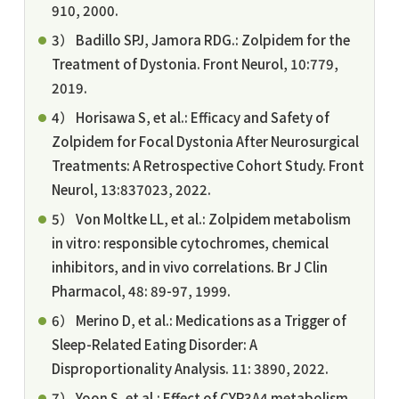
910, 2000.
3） Badillo SPJ, Jamora RDG.: Zolpidem for the
Treatment of Dystonia. Front Neurol, 10:779,
2019.
4） Horisawa S, et al.: Efficacy and Safety of
Zolpidem for Focal Dystonia After Neurosurgical
Treatments: A Retrospective Cohort Study. Front
Neurol, 13:837023, 2022.
5） Von Moltke LL, et al.: Zolpidem metabolism
in vitro: responsible cytochromes, chemical
inhibitors, and in vivo correlations. Br J Clin
Pharmacol, 48: 89-97, 1999.
6） Merino D, et al.: Medications as a Trigger of
Sleep-Related Eating Disorder: A
Disproportionality Analysis. 11: 3890, 2022.
7） Yoon S, et al.: Effect of CYP3A4 metabolism