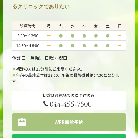
睡眠薬⑨メラトニン（メラトベル）の効果・作用・副作
るクリニックでありたい
用
診療時間
月
火
水
木
金
土
日
2025.08.18
#不眠症・睡眠障害
9:00～12:30
ー
●
●
●
●
●
ー
睡眠薬④ ラメルテオン（ロゼレム）の効果・作用・副
14:30～18:00
ー
●
●
●
●
●
ー
作用
休診日：月曜、日曜・祝日
※初診の方は15分前にご来院ください。
※午前の最終受付は12:00、午後の最終受付は17:30となりま
す。
初診はお電話でのご予約のみ
044-455-7500
WEB再診予約