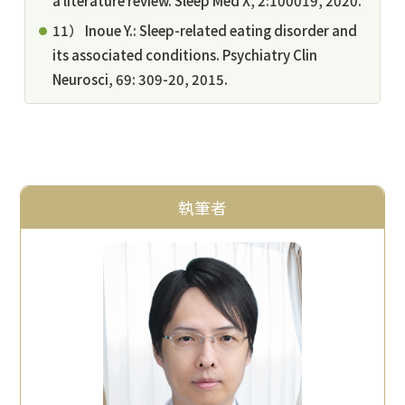
a literature review. Sleep Med X, 2:100019, 2020.
11） Inoue Y.: Sleep-related eating disorder and
its associated conditions. Psychiatry Clin
Neurosci, 69: 309-20, 2015.
執筆者