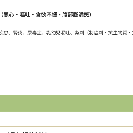
（悪心・嘔吐・食欲不振・腹部膨満感）
疾患、腎炎、尿毒症、乳幼児嘔吐、薬剤（制癌剤・抗生物質・