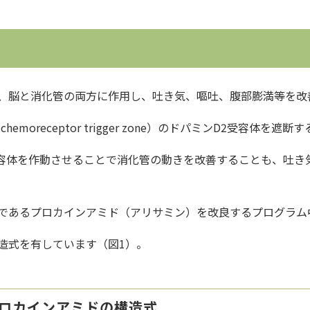
、脳と消化管の両方に作用し、吐き気、嘔吐、腹部膨満等を改
emoreceptor trigger zone）のドパミンD2受容体
4受容体を作動させることで消化管の動きを改善することも、吐
であるプロカインアミド（アリサミン）を改良するプログラム
造式を有しています（図1）。
プロカインアミドの構造式