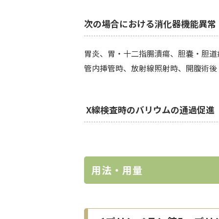
次の場合における消化器機能異常
胃炎、胃・十二指腸潰瘍、胆嚢・胆道
管内挿管時、放射線照射時、開腹術後
X線検査時のバリウムの通過促進
用法・用量