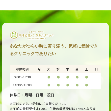
あなたがつらい時に寄り添う、気軽に受診でき
るクリニックでありたい
診療時間
月
火
水
木
金
土
日
9:00～12:30
ー
●
●
●
●
●
ー
14:30～18:00
ー
●
●
●
●
●
ー
休診日：月曜、日曜・祝日
※初診の方は15分前にご来院ください。
※午前の最終受付は12:00、午後の最終受付は17:30となりま