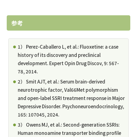
参考
1） Perez-Caballero L, et al.: Fluoxetine: a case
history of its discovery and preclinical
development. Expert Opin Drug Discov, 9: 567-
78, 2014.
2） Smit AJT, et al.: Serum brain-derived
neurotrophic factor, Val66Met polymorphism
and open-label SSRI treatment response in Major
Depressive Disorder. Psychoneuroendocrinology,
165: 107045, 2024.
3） Owens MJ, et al.: Second-generation SSRIs:
Human monoamine transporter binding profile