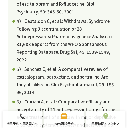
of escitalopram and R-fluoxetine. Biol
Psychiatry, 50: 345-50, 2001.
4） Gastaldon C, et al.: Withdrawal Syndrome
Following Discontinuation of 28
Antidepressants: Pharmacovigilance Analysis of
31,688 Reports from the WHO Spontaneous
Reporting Database. Drug Saf, 45: 1539-1549,
2022.
5） Sanchez C, et al. A comparative review of
escitalopram, paroxetine, and sertraline: Are
they all alike? Int Clin Psychopharmacol, 29: 185-
96, 2014.
6） Cipriani A, et al.: Comparative efficacy and
acceptability of 21 antidepressant drugs for the
acute treatment of adults with major depressive
初診予約・電話問合せ
WEB再診予約
診療時間・アクセス
disorder: a systematic review and network meta-