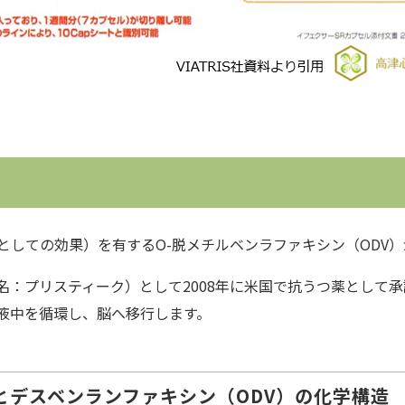
としての効果）を有する
O
-脱メチルベンラファキシン（ODV
名：プリスティーク）として2008年に米国で抗うつ薬として
液中を循環し、脳へ移行します。
とデスベンランファキシン（ODV）の化学構造