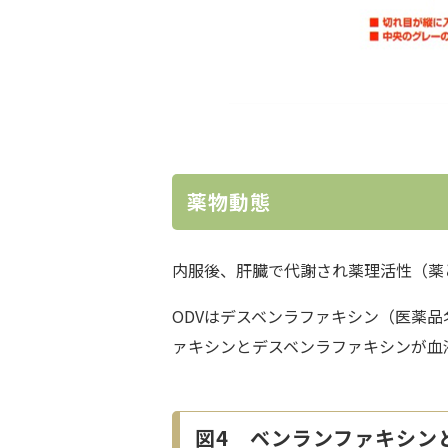
薬物動態
内服後、肝臓で代謝され薬理活性（薬
ODVはデスベンラファキシン（医薬品
ァキシンとデスベンラファキシンが血
図4 ベンランファキシン