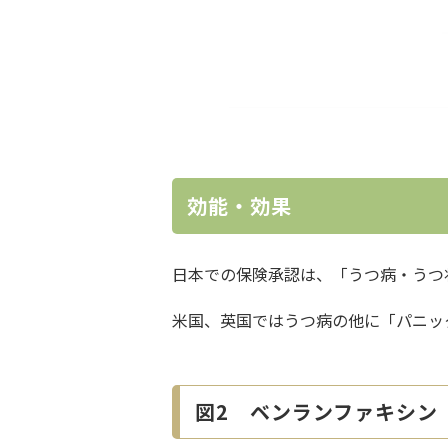
効能・効果
日本での保険承認は、「うつ病・うつ
米国、英国ではうつ病の他に「パニッ
図2 ベンランファキシン