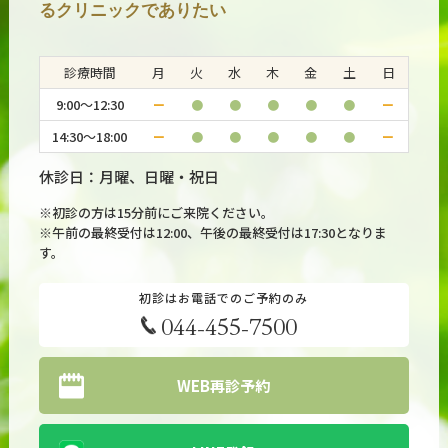
抗うつ薬はインプラントが失敗しやすくなる？
るクリニックでありたい
2026.07.20
#うつ病・気分障害
診療時間
月
火
水
木
金
土
日
産後うつ病に有効な薬は何か？
9:00～12:30
ー
●
●
●
●
●
ー
14:30～18:00
ー
●
●
●
●
●
ー
2026.07.16
#うつ病・気分障害
休診日：月曜、日曜・祝日
アンヘドニアにプラミペキソールは効果がある？
※初診の方は15分前にご来院ください。
※午前の最終受付は12:00、午後の最終受付は17:30となりま
す。
初診はお電話でのご予約のみ
044-455-7500
WEB再診予約