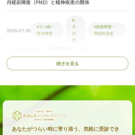
月経前障害（PMD）と精神疾患の関係
#
#うつ病・
そ
#発達障害・
2026.07.30
気分障害
の
神経発達症
他
アレキシサイミア（失感情症）について
続きを見る
2026.07.29
#うつ病・気分障害
#その他
マインドワンダリングとは？
#うつ病・気分
#発達障害・神経発
2026.07.23
障害
達症
コンサータはうつ病に禁忌？
2026.07.21
#うつ病・気分障害
あなたがつらい時に寄り添う、気軽に受診でき