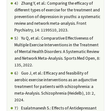
4） Zhang Y, et al.: Comparing the efficacy of
different types of exercise for the treatment and
prevention of depression in youths: a systematic
review and network meta-analysis. Front
Psychiatry, 14: 1199510, 2023.
5） Yu Q, et al.: Comparative Effectiveness of
Multiple Exercise Interventions in the Treatment
of Mental Health Disorders: A Systematic Review
and Network Meta-Analysis. Sports Med Open, 8:
135, 2022.
6） Guo J, et al.: Efficacy and feasibility of
aerobic exercise interventions as an adjunctive
treatment for patients with schizophrenia: a
meta-Analysis. Schizophrenia (Heidelb), 10: 2,
2024.
7） Esalatmanesh S.: Effects of Antidepressant