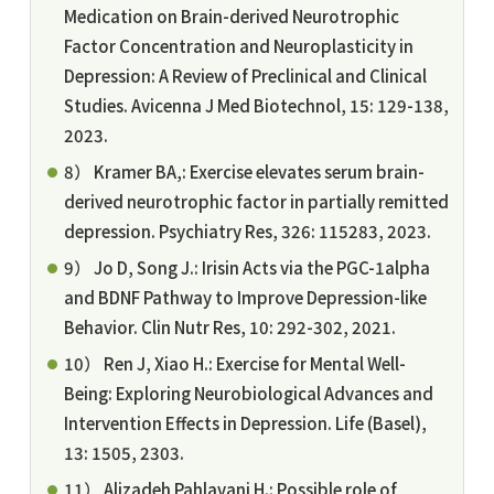
Medication on Brain-derived Neurotrophic
Factor Concentration and Neuroplasticity in
Depression: A Review of Preclinical and Clinical
Studies. Avicenna J Med Biotechnol, 15: 129-138,
2023.
8） Kramer BA,: Exercise elevates serum brain-
derived neurotrophic factor in partially remitted
depression. Psychiatry Res, 326: 115283, 2023.
9） Jo D, Song J.: Irisin Acts via the PGC-1alpha
and BDNF Pathway to Improve Depression-like
Behavior. Clin Nutr Res, 10: 292-302, 2021.
10） Ren J, Xiao H.: Exercise for Mental Well-
Being: Exploring Neurobiological Advances and
Intervention Effects in Depression. Life (Basel),
13: 1505, 2303.
11） Alizadeh Pahlavani H.: Possible role of