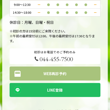
産後うつ病に有効な薬は何か？
9:00～12:30
ー
●
●
●
●
●
ー
14:30～18:00
ー
●
●
●
●
●
ー
2026.07.16
#うつ病・気分障害
休診日：月曜、日曜・祝日
アンヘドニアにプラミペキソールは効果がある？
※初診の方は15分前にご来院ください。
※午前の最終受付は12:00、午後の最終受付は17:30となりま
す。
初診はお電話でのご予約のみ
044-455-7500
WEB再診予約
LINE登録