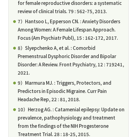
for female reproductive disorders: a systematic
review of clinical trials. 79 : 562-75, 2013.
7）Hantsoo L, Epperson CN. : Anxiety Disorders
Among Women: A Female Lifespan Approach.
Focus (Am Psychiatr Publ), 15 : 162-172, 2017.
8）Slyepchenko A, et al. : Comorbid
Premenstrual Dysphoric Disorder and Bipolar
Disorder: A Review. Front Psychiatry, 12 : 719241,
2021.
9）Marmura MJ. : Triggers, Protectors, and
Predictors in Episodic Migraine. Curr Pain
Headache Rep, 22 : 81, 2018.
10）Herzog AG. : Catamenial epilepsy: Update on
prevalence, pathophysiology and treatment
from the findings of the NIH Progesterone
Treatment Trial. 28 : 18-25, 2015.