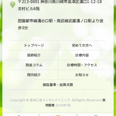
〒213-0001 神奈川県川崎市高津区溝口1-12-18
志村ビル6階
田園都市線溝の口駅・南武線武蔵溝ノ口駅より徒
歩3分
トップページ
初めての方へ
医師紹介
診療内容
院長コラム
診療時間・アクセス
院内紹介
お知らせ
施設基準・加算点数
Copyright © 高津心音メンタルクリニック. All Rights Reserved.
医
院開業
2020年7月