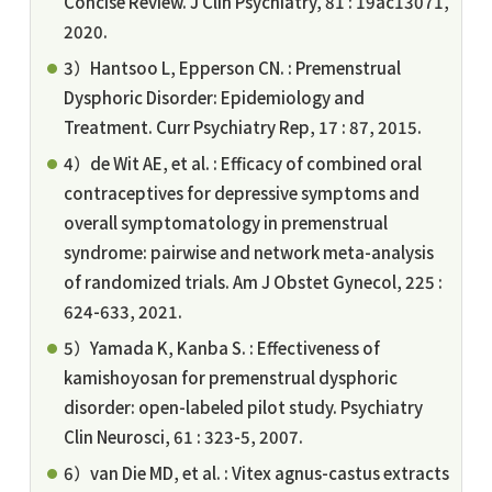
Concise Review. J Clin Psychiatry, 81 : 19ac13071,
2020.
3）Hantsoo L, Epperson CN. : Premenstrual
Dysphoric Disorder: Epidemiology and
Treatment. Curr Psychiatry Rep, 17 : 87, 2015.
4）de Wit AE, et al. : Efficacy of combined oral
contraceptives for depressive symptoms and
overall symptomatology in premenstrual
syndrome: pairwise and network meta-analysis
of randomized trials. Am J Obstet Gynecol, 225 :
624-633, 2021.
5）Yamada K, Kanba S. : Effectiveness of
kamishoyosan for premenstrual dysphoric
disorder: open-labeled pilot study. Psychiatry
Clin Neurosci, 61 : 323-5, 2007.
6）van Die MD, et al. : Vitex agnus-castus extracts