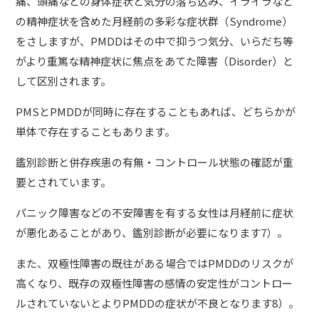
痛、頭痛などの身体症状と気分の落ち込み、イライラなど
の精神症状を含めた月経前の多彩な症状群（Syndrome）
をさしますが、PMDDはその中で抑うつ気分、いらだち等
がより重篤な精神症状に焦点をあてた障害（Disorder）と
して区別されます。
PMSとPMDDが同時に存在することもあれば、どちらかが
単体で存在することもあります。
鑑別診断と併存疾患の有無・コントロール状態の確認が重
要とされています。
パニック障害などの不安障害を有する女性は月経前に症状
が悪化あることがあり、鑑別診断が必要になります7）。
また、双極性障害の既往がある場合ではPMDDのリスクが
高くなり、既存の双極性障害の感情の安定性がコントロー
ルされていないとよりPMDDの症状が不良となります8）。