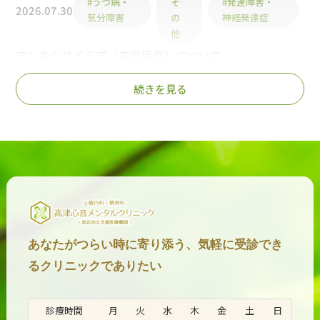
#うつ病・
そ
#発達障害・
2026.07.30
気分障害
の
神経発達症
他
アレキシサイミア（失感情症）について
続きを見る
2026.07.29
#うつ病・気分障害
#その他
マインドワンダリングとは？
#うつ病・気分
#発達障害・神経発
2026.07.23
障害
達症
コンサータはうつ病に禁忌？
2026.07.21
#うつ病・気分障害
あなたがつらい時に寄り添う、気軽に受診でき
抗うつ薬はインプラントが失敗しやすくなる？
るクリニックでありたい
2026.07.20
#うつ病・気分障害
診療時間
月
火
水
木
金
土
日