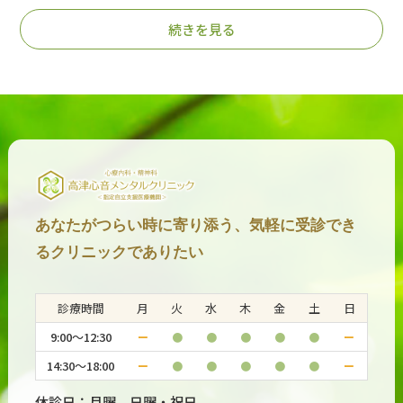
続きを見る
2025.08.28
#不眠症・睡眠障害
睡眠薬⑦ミアンセリン（テトラミド）の効果・作用・副
作用
2025.08.25
#不眠症・睡眠障害
睡眠薬⑥トラゾドン（レスリン）の効果・作用・副作用
2025.08.21
#不眠症・睡眠障害
あなたがつらい時に寄り添う、気軽に受診でき
睡眠薬⑨メラトニン（メラトベル）の効果・作用・副作
るクリニックでありたい
用
診療時間
月
火
水
木
金
土
日
2025.08.18
#不眠症・睡眠障害
9:00～12:30
ー
●
●
●
●
●
ー
睡眠薬④ ラメルテオン（ロゼレム）の効果・作用・副
14:30～18:00
ー
●
●
●
●
●
ー
作用
休診日：月曜、日曜・祝日