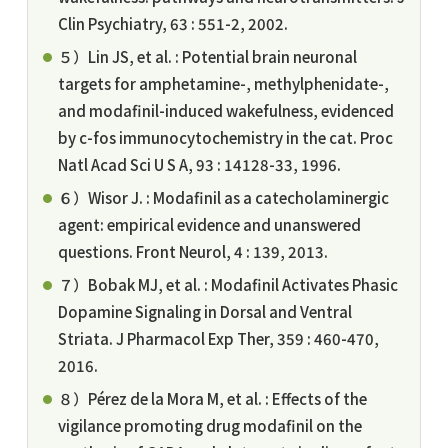
Clin Psychiatry, 63 : 551-2, 2002.
５）Lin JS, et al. : Potential brain neuronal
targets for amphetamine-, methylphenidate-,
and modafinil-induced wakefulness, evidenced
by c-fos immunocytochemistry in the cat. Proc
Natl Acad Sci U S A, 93 : 14128-33, 1996.
６）Wisor J. : Modafinil as a catecholaminergic
agent: empirical evidence and unanswered
questions. Front Neurol, 4 : 139, 2013.
７）Bobak MJ, et al. : Modafinil Activates Phasic
Dopamine Signaling in Dorsal and Ventral
Striata. J Pharmacol Exp Ther, 359 : 460-470,
2016.
８）Pérez de la Mora M, et al. : Effects of the
vigilance promoting drug modafinil on the