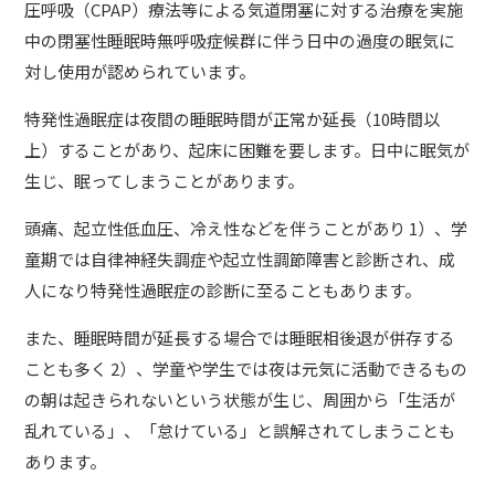
圧呼吸（CPAP）療法等による気道閉塞に対する治療を実施
中の閉塞性睡眠時無呼吸症候群に伴う日中の過度の眠気に
対し使用が認められています。
特発性過眠症は夜間の睡眠時間が正常か延長（10時間以
上）することがあり、起床に困難を要します。日中に眠気が
生じ、眠ってしまうことがあります。
頭痛、起立性低血圧、冷え性などを伴うことがあり 1）、学
童期では自律神経失調症や起立性調節障害と診断され、成
人になり特発性過眠症の診断に至ることもあります。
また、睡眠時間が延長する場合では睡眠相後退が併存する
ことも多く 2）、学童や学生では夜は元気に活動できるもの
の朝は起きられないという状態が生じ、周囲から「生活が
乱れている」、「怠けている」と誤解されてしまうことも
あります。