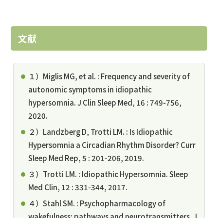
文献
１）Miglis MG, et al. : Frequency and severity of
autonomic symptoms in idiopathic
hypersomnia. J Clin Sleep Med, 16 : 749-756,
2020.
２）Landzberg D, Trotti LM. : Is Idiopathic
Hypersomnia a Circadian Rhythm Disorder? Curr
Sleep Med Rep, 5 : 201-206, 2019.
３）Trotti LM. : Idiopathic Hypersomnia. Sleep
Med Clin, 12 : 331-344, 2017.
４）Stahl SM. : Psychopharmacology of
wakefulness: pathways and neurotransmitters. J