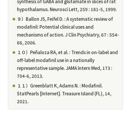
synthesis of GABA and glutamate in slices of rat
hypothalamus. Neurosci Lett, 259 : 181-5, 1999.
９）Ballon JS, Feifel D. : A systematic review of
modafinil: Potential clinical uses and
mechanisms of action. J Clin Psychiatry, 67 : 554-
66, 2006.
１０）Peñaloza RA, et al. : Trends in on-label and
off-label modafinil use in a nationally
representative sample. JAMA Intern Med, 173 :
704-6, 2013.
１１）Greenblatt K, Adams N. : Modafinil.
StatPearls [Internet]. Treasure Island (FL), 14,
2021.