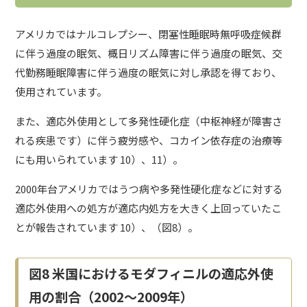
アメリカではナルコレプシー、閉塞性睡眠時無呼吸症候群
に伴う過度の眠気、概日リズム障害に伴う過度の眠気、交
代勤務睡眠障害に伴う過度の眠気に対し承認を得ており、
使用されています。
また、適応外使用として多発性硬化症（中枢神経が障害さ
れる疾患です）に伴う疲労感や、コカイン依存症の治療等
にも用いられています 10）、11）。
2000年台アメリカではうつ病や多発性硬化症などに対する
適応外使用への処方が適応内処方を大きく上回っていたこ
とが報告されています 10）、（図8）。
図8 米国におけるモダフィニルの適応外使
用の割合（2002～2009年）