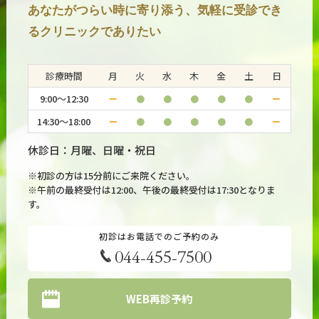
抗うつ薬はインプラントが失敗しやすくなる？
あなたがつらい時に寄り添う、気軽に受診でき
るクリニックでありたい
2026.07.20
#うつ病・気分障害
産後うつ病に有効な薬は何か？
診療時間
月
火
水
木
金
土
日
9:00～12:30
ー
●
●
●
●
●
ー
2026.07.16
#うつ病・気分障害
14:30～18:00
ー
●
●
●
●
●
ー
アンヘドニアにプラミペキソールは効果がある？
休診日：月曜、日曜・祝日
※初診の方は15分前にご来院ください。
※午前の最終受付は12:00、午後の最終受付は17:30となりま
す。
初診はお電話でのご予約のみ
044-455-7500
WEB再診予約