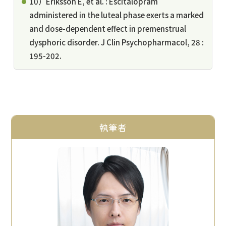
10）Eriksson E, et al. : Escitalopram
administered in the luteal phase exerts a marked
and dose-dependent effect in premenstrual
dysphoric disorder. J Clin Psychopharmacol, 28 :
195-202.
執筆者