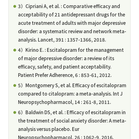
3）Cipriani A, et al. : Comparative efficacy and
acceptability of 21 antidepressant drugs for the
acute treatment of adults with major depressive
disorder: a systematic review and network meta-
analysis. Lancet, 391 : 1357-1366, 2018.
4）Kirino E. : Escitalopram for the management
of major depressive disorder: a review of its
efficacy, safety, and patient acceptability.
Patient Prefer Adherence, 6 : 853-61, 2012.
5）Montgomery S, et al. Efficacy of escitalopram
compared to citalopram: a meta-analysis. Int J
Neuropsychopharmacol, 14 : 261-8, 2011.
6）Baldwin DS, et al. : Efficacy of escitalopram in
the treatment of social anxiety disorder: A meta-
analysis versus placebo. Eur
Neuropsychopharmacol, 26 : 1062-9, 2016.