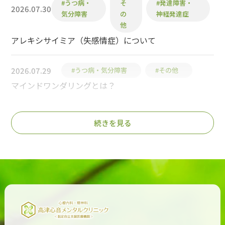
#うつ病・
そ
#発達障害・
2026.07.30
気分障害
の
神経発達症
他
アレキシサイミア（失感情症）について
2026.07.29
#うつ病・気分障害
#その他
マインドワンダリングとは？
2026.07.23
#不安症群
続きを見る
LSAS-Jとは？
#うつ病・気分
#発達障害・神経発
2026.07.23
障害
達症
コンサータはうつ病に禁忌？
2026.07.21
#うつ病・気分障害