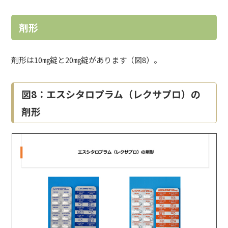
剤形
剤形は10㎎錠と20㎎錠があります（図8）。
図8：エスシタロプラム（レクサプロ）の
剤形