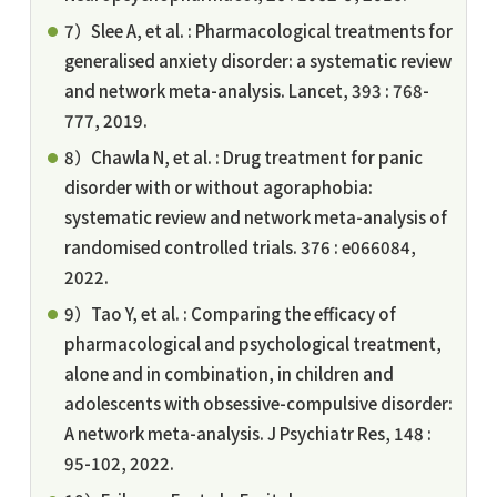
7）Slee A, et al. : Pharmacological treatments for
generalised anxiety disorder: a systematic review
and network meta-analysis. Lancet, 393 : 768-
777, 2019.
8）Chawla N, et al. : Drug treatment for panic
disorder with or without agoraphobia:
systematic review and network meta-analysis of
randomised controlled trials. 376 : e066084,
2022.
9）Tao Y, et al. : Comparing the efficacy of
pharmacological and psychological treatment,
alone and in combination, in children and
adolescents with obsessive-compulsive disorder:
A network meta-analysis. J Psychiatr Res, 148 :
95-102, 2022.