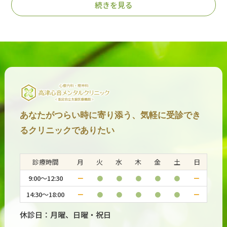
続きを見る
2025.05.12
#双極性障害
双極性障害の未治療期間に関与する特徴について
#双極性障
#発達障害・神経発達
2025.03.21
害
症
ADHD併存双極症とADHDのWAIS検査による鑑別
2025.03.07
#うつ病・気分障害
#双極性障害
あなたがつらい時に寄り添う、気軽に受診でき
双極性うつ病とうつ病を鑑別する血液検査バイオマーカ
るクリニックでありたい
ー
診療時間
月
火
水
木
金
土
日
2024.09.18
#双極性障害
9:00～12:30
ー
●
●
●
●
●
ー
双極性障害急性躁病相における薬物治療の有効性と忍容
14:30～18:00
ー
●
●
●
●
●
ー
性の比較 最新の報告
休診日：月曜、日曜・祝日