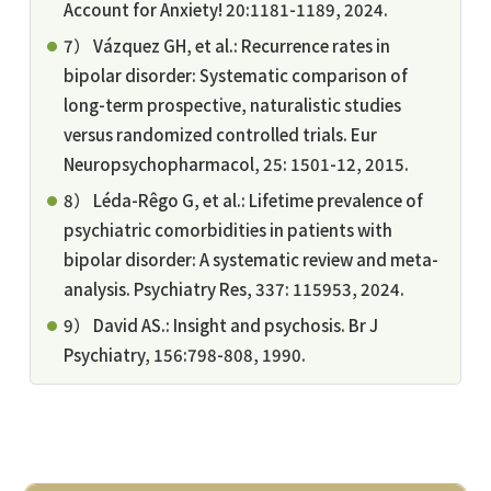
Account for Anxiety! 20:1181-1189, 2024.
7） Vázquez GH, et al.: Recurrence rates in
bipolar disorder: Systematic comparison of
long-term prospective, naturalistic studies
versus randomized controlled trials. Eur
Neuropsychopharmacol, 25: 1501-12, 2015.
8） Léda-Rêgo G, et al.: Lifetime prevalence of
psychiatric comorbidities in patients with
bipolar disorder: A systematic review and meta-
analysis. Psychiatry Res, 337: 115953, 2024.
9） David AS.: Insight and psychosis. Br J
Psychiatry, 156:798-808, 1990.