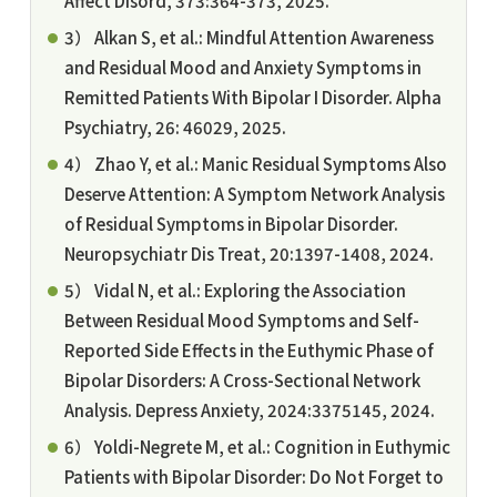
Affect Disord, 373:364-373, 2025.
3） Alkan S, et al.: Mindful Attention Awareness
and Residual Mood and Anxiety Symptoms in
Remitted Patients With Bipolar I Disorder. Alpha
Psychiatry, 26: 46029, 2025.
4） Zhao Y, et al.: Manic Residual Symptoms Also
Deserve Attention: A Symptom Network Analysis
of Residual Symptoms in Bipolar Disorder.
Neuropsychiatr Dis Treat, 20:1397-1408, 2024.
5） Vidal N, et al.: Exploring the Association
Between Residual Mood Symptoms and Self-
Reported Side Effects in the Euthymic Phase of
Bipolar Disorders: A Cross-Sectional Network
Analysis. Depress Anxiety, 2024:3375145, 2024.
6） Yoldi-Negrete M, et al.: Cognition in Euthymic
Patients with Bipolar Disorder: Do Not Forget to