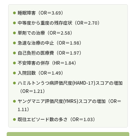
睡眠障害（OR＝3.69）
中等度から重度の残存症状（OR＝2.70）
単剤での治療（OR＝2.58）
急速な治療の中止（OR＝1.98）
自己負担の医療費（OR＝1.97）
不安障害の併存（HR＝1.84）
入院回数（OR＝1.49）
ハミルトンうつ病評価尺度(HAMD-17)スコアの増加
（OR＝1.21）
ヤングマニア評価尺度(YMRS)スコアの増加（OR＝
1.11）
既往エピソード数の多さ（OR＝1.03）