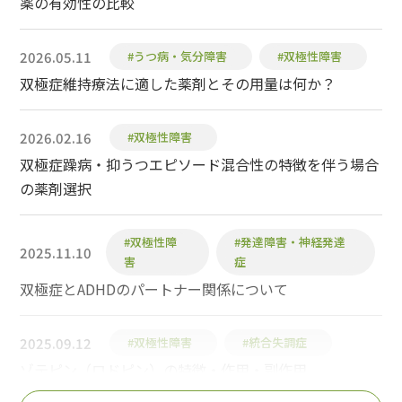
薬の有効性の比較
2026.05.11
#うつ病・気分障害
#双極性障害
双極症維持療法に適した薬剤とその用量は何か？
2026.02.16
#双極性障害
双極症躁病・抑うつエピソード混合性の特徴を伴う場合
の薬剤選択
#双極性障
#発達障害・神経発達
2025.11.10
害
症
双極症とADHDのパートナー関係について
2025.09.12
#双極性障害
#統合失調症
ゾテピン（ロドピン）の特徴・作用・副作用