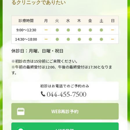
るクリニックでありたい
診療時間
月
火
水
木
金
土
日
9:00～12:30
ー
●
●
●
●
●
ー
14:30～18:00
ー
●
●
●
●
●
ー
休診日：月曜、日曜・祝日
※初診の方は15分前にご来院ください。
※午前の最終受付は12:00、午後の最終受付は17:30となりま
す。
初診はお電話でのご予約のみ
044-455-7500
WEB再診予約