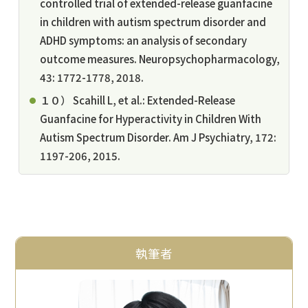
controlled trial of extended-release guanfacine
in children with autism spectrum disorder and
ADHD symptoms: an analysis of secondary
outcome measures. Neuropsychopharmacology,
43: 1772-1778, 2018.
１０） Scahill L, et al.: Extended-Release
Guanfacine for Hyperactivity in Children With
Autism Spectrum Disorder. Am J Psychiatry, 172:
1197-206, 2015.
執筆者