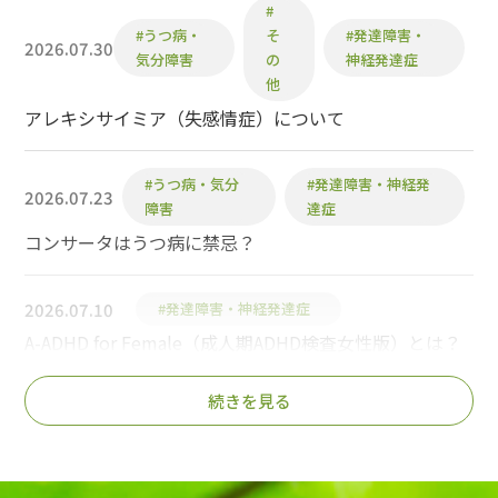
#
#うつ病・
そ
#発達障害・
2026.07.30
気分障害
の
神経発達症
他
アレキシサイミア（失感情症）について
#うつ病・気分
#発達障害・神経発
2026.07.23
障害
達症
コンサータはうつ病に禁忌？
2026.07.10
#発達障害・神経発達症
A-ADHD for Female（成人期ADHD検査女性版）とは？
続きを見る
2026.07.04
#発達障害・神経発達症
A-ASD for Female（成人期ASD検査女性版）とは？