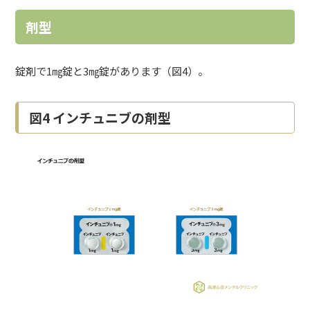
剤型
錠剤で1㎎錠と3㎎錠があります（図4）。
図4 インチュニブの剤型