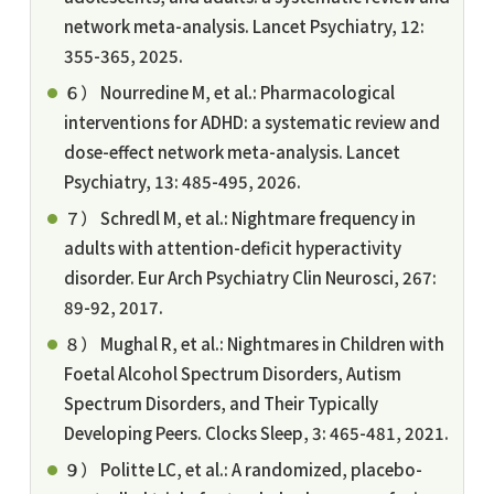
network meta-analysis. Lancet Psychiatry, 12:
355-365, 2025.
６） Nourredine M, et al.: Pharmacological
interventions for ADHD: a systematic review and
dose-effect network meta-analysis. Lancet
Psychiatry, 13: 485-495, 2026.
７） Schredl M, et al.: Nightmare frequency in
adults with attention-deficit hyperactivity
disorder. Eur Arch Psychiatry Clin Neurosci, 267:
89-92, 2017.
８） Mughal R, et al.: Nightmares in Children with
Foetal Alcohol Spectrum Disorders, Autism
Spectrum Disorders, and Their Typically
Developing Peers. Clocks Sleep, 3: 465-481, 2021.
９） Politte LC, et al.: A randomized, placebo-