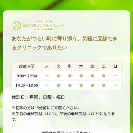
2026.06.30
#発達障害・神経発達症
A-ASD（成人期ASD検査）とは？
2026.06.27
#発達障害・神経発達症
A-ADHD（成人期ADHD検査）とは？
あなたがつらい時に寄り添う、気軽に受診でき
るクリニックでありたい
2026.06.24
#発達障害・神経発達症
CAARS（コナーズ成人ADHD評価尺度）とは？
診療時間
月
火
水
木
金
土
日
9:00～12:30
ー
●
●
●
●
●
ー
2026.06.20
#発達障害・神経発達症
14:30～18:00
ー
●
●
●
●
●
ー
ADHDの脳疲労に有効な栄養とは？
休診日：月曜、日曜・祝日
※初診の方は15分前にご来院ください。
※午前の最終受付は12:00、午後の最終受付は17:30となりま
す。
初診はお電話でのご予約のみ