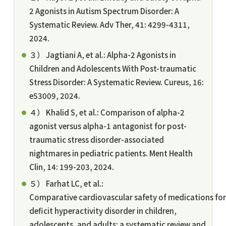
2 Agonists in Autism Spectrum Disorder: A
Systematic Review. Adv Ther, 41: 4299-4311,
2024.
３） Jagtiani A, et al.: Alpha-2 Agonists in
Children and Adolescents With Post-traumatic
Stress Disorder: A Systematic Review. Cureus, 16:
e53009, 2024.
４） Khalid S, et al.: Comparison of alpha-2
agonist versus alpha-1 antagonist for post-
traumatic stress disorder-associated
nightmares in pediatric patients. Ment Health
Clin, 14: 199-203, 2024.
５） Farhat LC, et al.:
Comparative cardiovascular safety of medications for
deficit hyperactivity disorder in children,
adolescents, and adults: a systematic review and