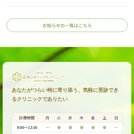
お知らせの一覧はこちら
あなたがつらい時に寄り添う、気軽に受診でき
るクリニックでありたい
診療時間
月
火
水
木
金
土
日
9:00～12:30
ー
●
●
●
●
●
ー