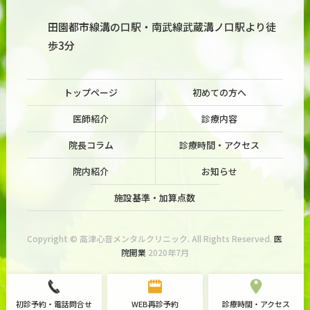
田園都市線溝の口駅・南武線武蔵溝ノ口駅より徒
歩3分
トップページ
初めての方へ
医師紹介
診療内容
院長コラム
診療時間・アクセス
院内紹介
お知らせ
施設基準・加算点数
Copyright © 高津心音メンタルクリニック. All Rights Reserved.
医
院開業
2020年7月
初診予約・電話問合せ
WEB再診予約
診療時間・アクセス