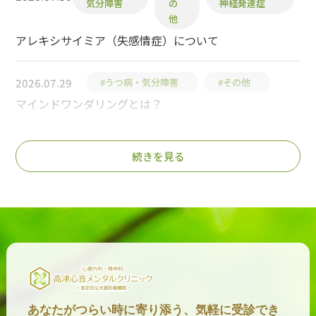
気分障害
の
神経発達症
他
アレキシサイミア（失感情症）について
2026.07.29
#うつ病・気分障害
#その他
マインドワンダリングとは？
2026.07.23
#不安症群
続きを見る
LSAS-Jとは？
#うつ病・気分
#発達障害・神経発
2026.07.23
障害
達症
コンサータはうつ病に禁忌？
2026.07.21
#うつ病・気分障害
抗うつ薬はインプラントが失敗しやすくなる？
あなたがつらい時に寄り添う、気軽に受診でき