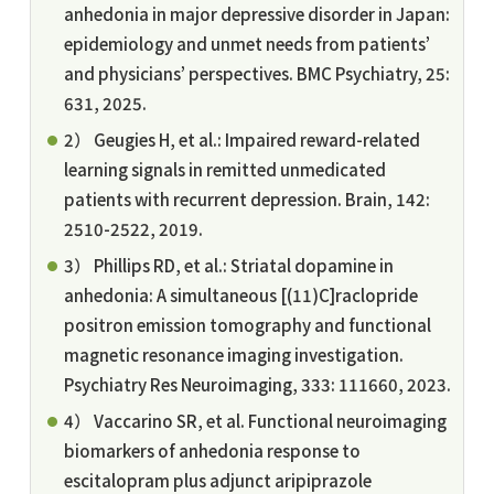
anhedonia in major depressive disorder in Japan:
epidemiology and unmet needs from patients’
and physicians’ perspectives. BMC Psychiatry, 25:
631, 2025.
2） Geugies H, et al.: Impaired reward-related
learning signals in remitted unmedicated
patients with recurrent depression. Brain, 142:
2510-2522, 2019.
3） Phillips RD, et al.: Striatal dopamine in
anhedonia: A simultaneous [(11)C]raclopride
positron emission tomography and functional
magnetic resonance imaging investigation.
Psychiatry Res Neuroimaging, 333: 111660, 2023.
4） Vaccarino SR, et al. Functional neuroimaging
biomarkers of anhedonia response to
escitalopram plus adjunct aripiprazole