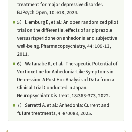
treatment for major depressive disorder.
BJPsych Open, 10: e18, 2024.
5） Liemburg E, et al.: An open randomized pilot
trial on the differential effects of aripiprazole
versus risperidone on anhedonia and subjective
well-being. Pharmacopsychiatry, 44: 109-13,
2011.
6） Watanabe K, et al.: Therapeutic Potential of
Vortioxetine for Anhedonia-Like Symptoms in
Depression: A Post Hoc Analysis of Data from a
Clinical Trial Conducted in Japan.
Neuropsychiatr Dis Treat, 18:363-373, 2022.
7） Serretti A. et al.: Anhedonia: Current and
future treatments, 4: e70088, 2025.