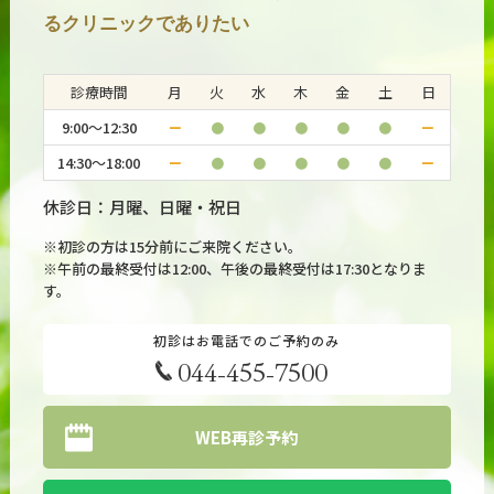
るクリニックでありたい
2026.07.20
#うつ病・気分障害
産後うつ病に有効な薬は何か？
診療時間
月
火
水
木
金
土
日
9:00～12:30
ー
●
●
●
●
●
ー
2026.07.16
#うつ病・気分障害
14:30～18:00
ー
●
●
●
●
●
ー
アンヘドニアにプラミペキソールは効果がある？
休診日：月曜、日曜・祝日
※初診の方は15分前にご来院ください。
※午前の最終受付は12:00、午後の最終受付は17:30となりま
す。
初診はお電話でのご予約のみ
044-455-7500
WEB再診予約