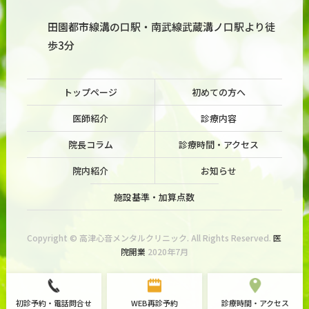
田園都市線溝の口駅・南武線武蔵溝ノ口駅より徒
歩3分
トップページ
初めての方へ
医師紹介
診療内容
院長コラム
診療時間・アクセス
院内紹介
お知らせ
施設基準・加算点数
Copyright © 高津心音メンタルクリニック. All Rights Reserved.
医
院開業
2020年7月
初診予約・電話問合せ
WEB再診予約
診療時間・アクセス