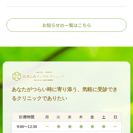
お知らせの一覧はこちら
あなたがつらい時に寄り添う、気軽に受診でき
るクリニックでありたい
診療時間
月
火
水
木
金
土
日
9:00～12:30
ー
●
●
●
●
●
ー